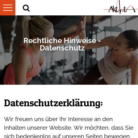
TRAINING & WELLNESS
INFORMATIONEN
Figur- und Muskeltraining
Rechtliche Hinweise -
KURSPLAN
Philosophie
Abnehmen und Ernährung
Datenschutz
MITGLIED WERDEN
Kurse heute
Öffnungszeiten & mehr
Rücken und Gelenke
Adressinfos werden
Kursübersicht
Team
Gesundheit und Wellness
geladen...
Studiorundgang
Kurse
Datenschutzerklärung:
Infotermin
Beckenboden-Training
Wir freuen uns über Ihr Interesse an den
Kontakt & Anfahrt
Inhalten unserer Website. Wir möchten, dass Sie
sich bedenkenlos auf unseren Seiten bewegen,
Karriere