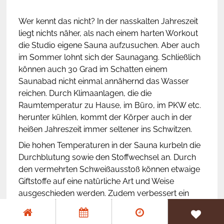
Wer kennt das nicht? In der nasskalten Jahreszeit
Wir investieren für euch
liegt nichts näher, als nach einem harten Workout
die Studio eigene Sauna aufzusuchen. Aber auch
Partner & Kooperationen
im Sommer lohnt sich der Saunagang. Schließlich
können auch 30 Grad im Schatten einem
Saunabad nicht einmal annähernd das Wasser
reichen. Durch Klimaanlagen, die die
Raumtemperatur zu Hause, im Büro, im PKW etc.
herunter kühlen, kommt der Körper auch in der
heißen Jahreszeit immer seltener ins Schwitzen.
Die hohen Temperaturen in der Sauna kurbeln die
Durchblutung sowie den Stoffwechsel an. Durch
den vermehrten Schweißausstoß können etwaige
Giftstoffe auf eine natürliche Art und Weise
ausgeschieden werden. Zudem verbessert ein
Saunabad Ihr allgemeines Wohlbefinden.
Es entspannt die Muskulatur und regt den