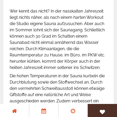
Wer kennt das nicht? In der nasskalten Jahreszeit
Wir investieren für euch
liegt nichts näher, als nach einem harten Workout
die Studio eigene Sauna aufzusuchen. Aber auch
Partner & Kooperationen
im Sommer lohnt sich der Saunagang. Schließlich
können auch 30 Grad im Schatten einem
Saunabad nicht einmal annähernd das Wasser
reichen. Durch Klimaanlagen, die die
Raumtemperatur zu Hause, im Büro, im PKW etc.
herunter kühlen, kommt der Körper auch in der
heißen Jahreszeit immer seltener ins Schwitzen.
Die hohen Temperaturen in der Sauna kurbeln die
Durchblutung sowie den Stoffwechsel an. Durch
den vermehrten Schweißausstoß können etwaige
Giftstoffe auf eine natürliche Art und Weise
ausgeschieden werden. Zudem verbessert ein
Saunabad Ihr allgemeines Wohlbefinden.
Es entspannt die Muskulatur und regt den